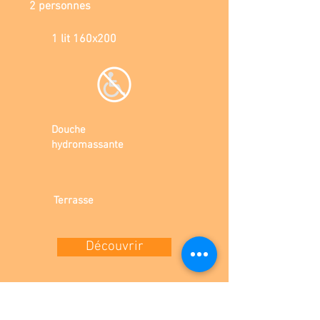
2 personnes
1 lit 160x200
Douche
hydromassante
Terrasse
Découvrir