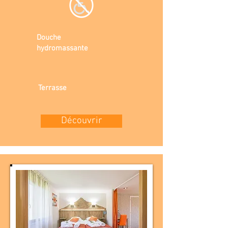
Douche
hydromassante
Terrasse
Découvrir