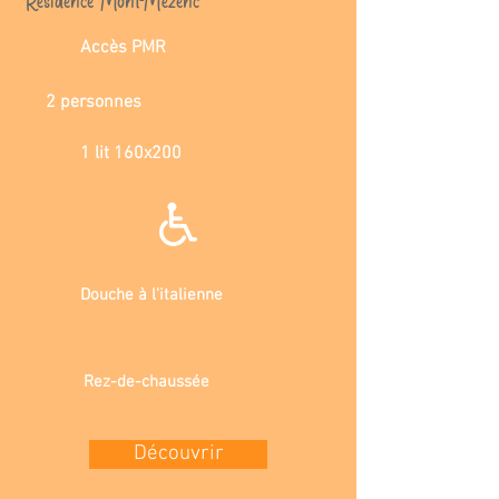
Accès PMR
2 personnes
1 lit 160x200
Douche à l'italienne
Rez-de-chaussée
Découvrir