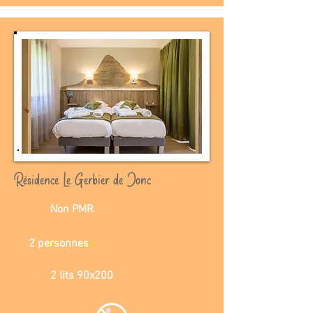
Résidence Le Gerbier de Jonc
Non PMR
2 personnes
2 lits 90x200