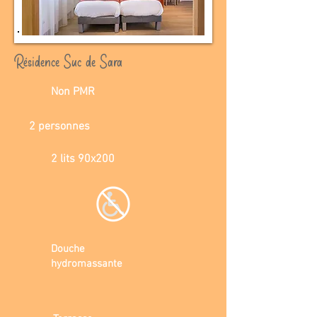
Résidence Suc de Sara
Non PMR
2 personnes
2 lits 90x200
Douche
hydromassante