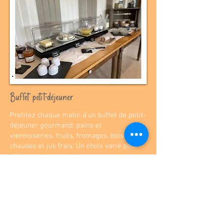
Buffet petit-déjeuner
​Profitez chaque matin d'un buffet de petit-
déjeuner gourmand: pains et
viennoiseries, fruits, fromages, boissons
chaudes et jus frais. Un choix varié pour
débuter votre journée avec saveur.